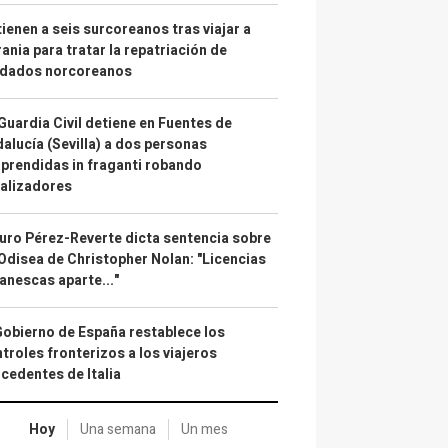
ienen a seis surcoreanos tras viajar a
ania para tratar la repatriación de
ldados norcoreanos
Guardia Civil detiene en Fuentes de
alucía (Sevilla) a dos personas
prendidas in fraganti robando
alizadores
uro Pérez-Reverte dicta sentencia sobre
Odisea de Christopher Nolan: "Licencias
anescas aparte..."
Gobierno de España restablece los
troles fronterizos a los viajeros
cedentes de Italia
Hoy
Una semana
Un mes