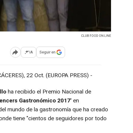
CLUB FOOD ON LINE
IA
Seguir en
Abrir opciones para compartir
ERES), 22 Oct. (EUROPA PRESS) -
llo
ha recibido el Premio Nacional de
luencers Gastronómico 2017'
en
del mundo de la gastronomía que ha creado
nde tiene "cientos de seguidores por todo