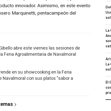
oducto innovador. Asimismo, en este evento
Det
losero Marquinetti, pentacampeón del
Ucr
so
La 
And
sor
cat
Gibello abre este viernes las sesiones de
 la Feria Agroalimentaria de Navalmoral
Art
La 
nol
prende en su showcooking en la Feria
e Navalmoral con sus platos "sabor a
El 
con
pro
 temas