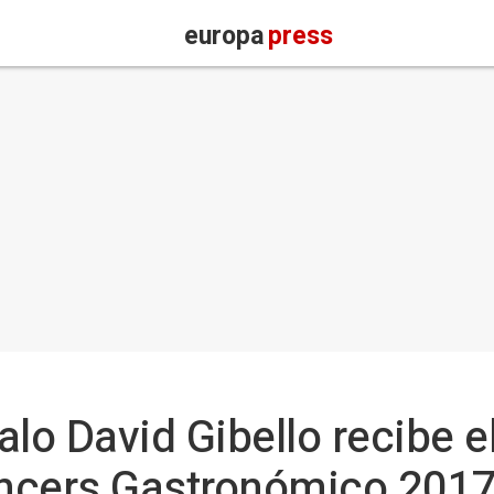
europa
press
alo David Gibello recibe e
encers Gastronómico 2017