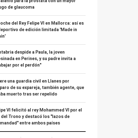
alafilo para la próstata con un mayor
esgo de glaucoma
coche del Rey Felipe VI en Mallorca: así es
deportivo de edición limitada 'Made in
in'
tabria despide a Paula, la joven
sinada en Perines, y su padre invita a
abajar por el perdón"
re una guardia civil en Llanes por
paro de su expareja, también agente, que
ba muerto tras ser repelido
ipe VI felicitó al rey Mohammed VI por el
 del Trono y destacó los "lazos de
rmandad" entre ambos países