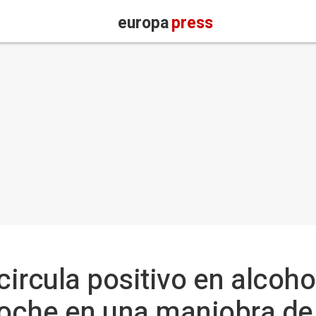
europa
press
rcula positivo en alcohol
 coche en una maniobra d