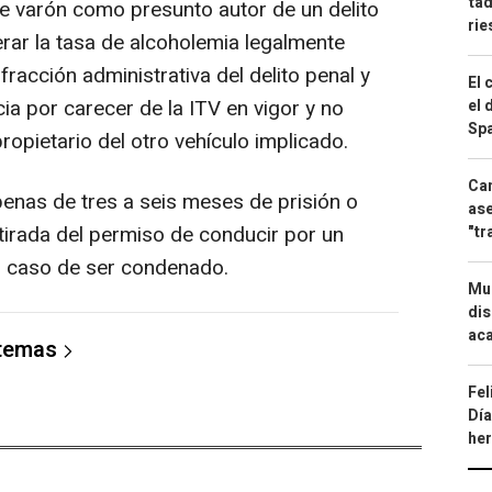
tad
te varón como presunto autor de un delito
ri
erar la tasa de alcoholemia legalmente
nfracción administrativa del delito penal y
El 
ia por carecer de la ITV en vigor y no
el 
Spa
propietario del otro vehículo implicado.
Can
enas de tres a seis meses de prisión o
ase
tirada del permiso de conducir por un
"tr
n caso de ser condenado.
Mue
dis
aca
 temas
Fel
Día
he