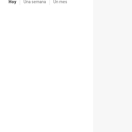
Hoy
Una semana
Un mes