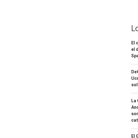
L
El 
el 
Spa
Det
Ucr
so
La 
And
sor
cat
El 