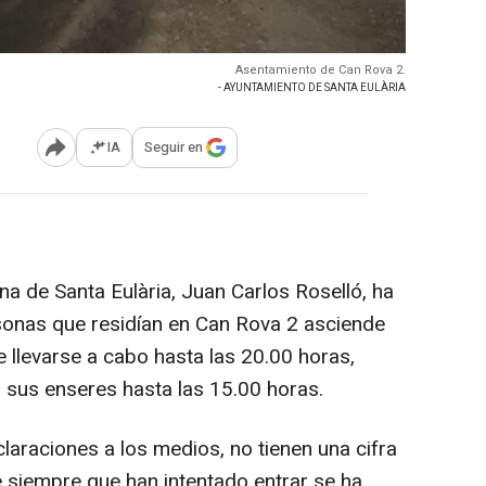
Asentamiento de Can Rova 2.
- AYUNTAMIENTO DE SANTA EULÀRIA
IA
Seguir en
Abrir opciones para compartir
a de Santa Eulària, Juan Carlos Roselló, ha
sonas que residían en Can Rova 2 asciende
 llevarse a cabo hasta las 20.00 horas,
 sus enseres hasta las 15.00 horas.
claraciones a los medios, no tienen una cifra
 siempre que han intentado entrar se ha