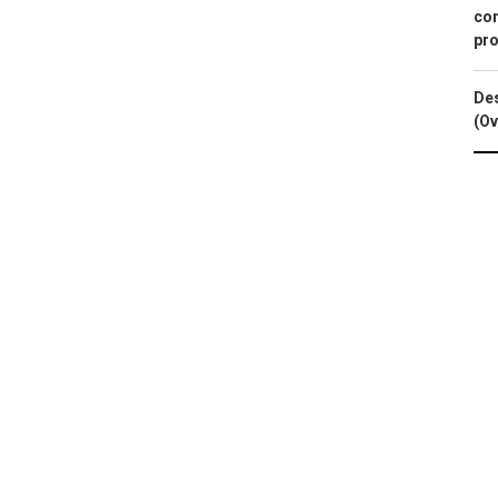
con
pro
Des
(Ov