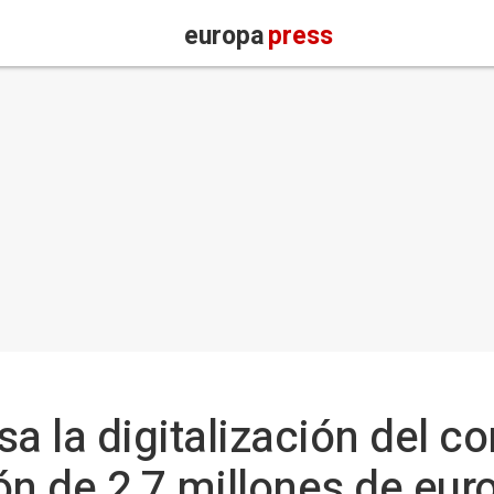
europa
press
a la digitalización del co
ón de 2,7 millones de eur