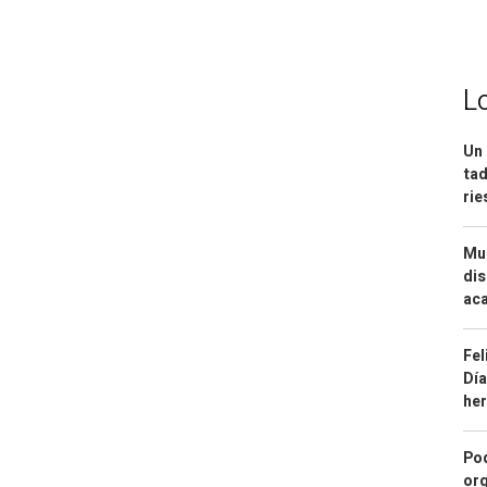
L
Un 
tad
ri
Mue
dis
aca
Fel
Día
he
Pod
org