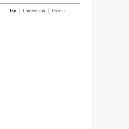
Hoy
Una semana
Un mes