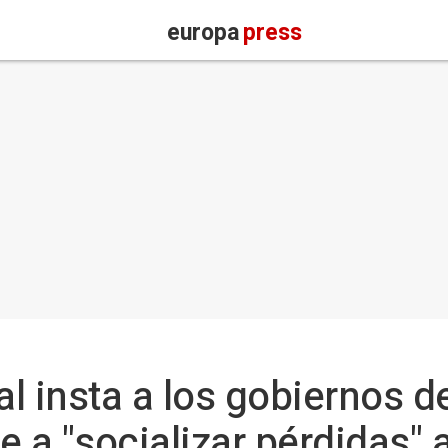
europa
press
l insta a los gobiernos 
e a "socializar pérdidas" a