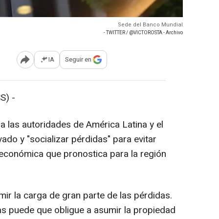
Sede del Banco Mundial
- TWITTER / @VICTOROSTA - Archivo
IA
Seguir en
Abrir opciones para compartir
S) -
 las autoridades de América Latina y el
ivado y "socializar pérdidas" para evitar
s económica que pronostica para la región
ir la carga de gran parte de las pérdidas.
das puede que obligue a asumir la propiedad