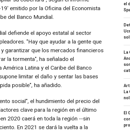
el 
19' emitido por la Oficina del Economista
Spa
ibe del Banco Mundial.
Det
Ucr
al defiende el apoyo estatal al sector
so
mpleadores. "Hay que ayudar a la gente que
y garantizar que los mercados financieros
La 
r la tormenta", ha señalado el
And
sor
a América Latina y el Caribe del Banco
cat
upone limitar el daño y sentar las bases
pida posible", ha añadido.
Art
La 
nol
nto social", el hundimiento del precio del
actores clave para la región en el último
El 
 en 2020 caerá en toda la región --sin
con
pro
iento. En 2021 se dará la vuelta a la