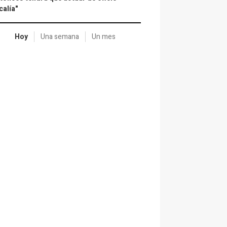
calía"
Hoy
Una semana
Un mes