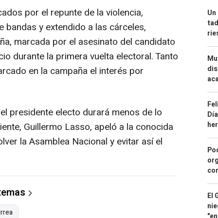
dos por el repunte de la violencia,
Un 
tad
e bandas y extendido a las cárceles,
ri
ña, marcada por el asesinato del candidato
io durante la primera vuelta electoral. Tanto
Mue
dis
cado en la campaña el interés por
aca
Fel
el presidente electo durará menos de lo
Día
he
liente, Guillermo Lasso, apeló a la conocida
ver la Asamblea Nacional y evitar así el
Pod
org
con
 temas
El 
nie
orrea
"en