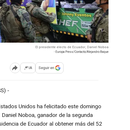
El presidente electo de Ecuador, Daniel Noboa
- Europa Press/Contacto/Alejandro Baque
IA
Seguir en
Abrir opciones para compartir
S) -
stados Unidos ha felicitado este domingo
o, Daniel Noboa, ganador de la segunda
esidencia de Ecuador al obtener más del 52