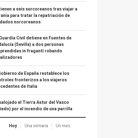
ienen a seis surcoreanos tras viajar a
ania para tratar la repatriación de
ldados norcoreanos
Guardia Civil detiene en Fuentes de
alucía (Sevilla) a dos personas
prendidas in fraganti robando
alizadores
Gobierno de España restablece los
troles fronterizos a los viajeros
cedentes de Italia
alojado el Tierra Astur del Vasco
iedo) por el incendio de una parrilla
Hoy
Una semana
Un mes