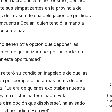
a esa lacra que es el terrorismo", declaró
e sus simpatizantes en la provincia de
de la visita de una delegación de políticos
encuentra Ocalan, quien tendió la mano a
oceso de paz.
 no tienen otra opción que deponer las
tes de garantizar que, por su parte, no
ar esta oportunidad".
 reiteró su condición inapelable de que las
an por completo las armas antes de dar
L
az. "La era de quienes explotaban nuestra
s terroristas ha terminado. Esta
El 
el 
e otra opción que disolverse", ha avisado
Spa
 el periódico 'Hurriyet'.