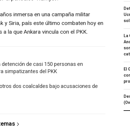
Det
 años inmersa en una campaña militar
Ucr
so
k y Siria, país este último combaten hoy en
s a la que Ankara vincula con el PKK.
La 
And
sor
cat
a detención de casi 150 personas en
El 
ra simpatizantes del PKK
con
pro
 otros dos coalcaldes bajo acusaciones de
Des
(Ov
 temas