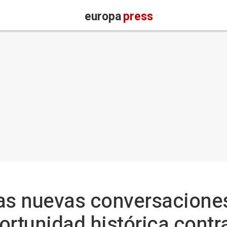
europa
press
as nuevas conversaciones 
ortunidad histórica contra