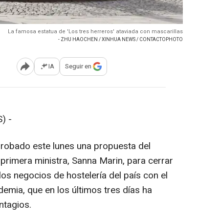
La famosa estatua de 'Los tres herreros' ataviada con mascarillas
- ZHU HAOCHEN / XINHUA NEWS / CONTACTOPHOTO
IA
Seguir en
Abrir opciones para compartir
) -
probado este lunes una propuesta del
primera ministra, Sanna Marin, para cerrar
os negocios de hostelería del país con el
demia, que en los últimos tres días ha
ntagios.