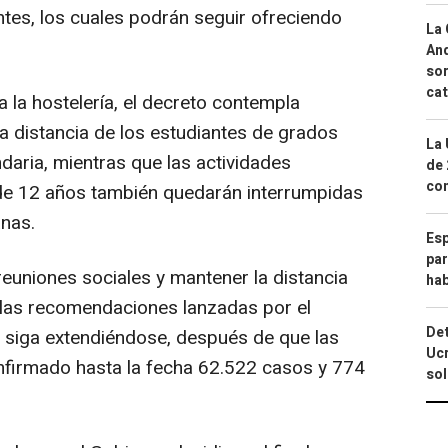
ntes, los cuales podrán seguir ofreciendo
La 
And
sor
cat
 la hostelería, el decreto contempla
 a distancia de los estudiantes de grados
La 
daria, mientras que las actividades
de 
com
de 12 años también quedarán interrumpidas
anas.
Esp
par
 reuniones sociales y mantener la distancia
hab
 las recomendaciones lanzadas por el
Det
us siga extendiéndose, después de que las
Ucr
nfirmado hasta la fecha 62.522 casos y 774
so