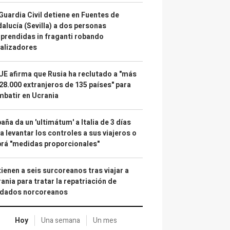
Guardia Civil detiene en Fuentes de
alucía (Sevilla) a dos personas
prendidas in fraganti robando
alizadores
UE afirma que Rusia ha reclutado a "más
28.000 extranjeros de 135 países" para
batir en Ucrania
aña da un 'ultimátum' a Italia de 3 días
a levantar los controles a sus viajeros o
rá "medidas proporcionales"
ienen a seis surcoreanos tras viajar a
ania para tratar la repatriación de
ldados norcoreanos
Hoy
Una semana
Un mes