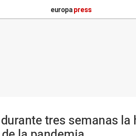
europa
press
 durante tres semanas la 
e de la pandemia