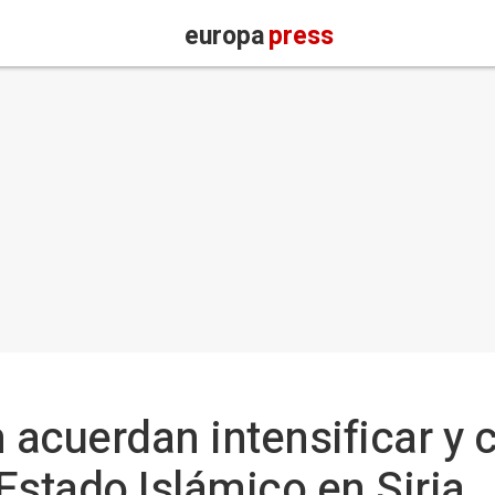
europa
press
n acuerdan intensificar y 
Estado Islámico en Siria