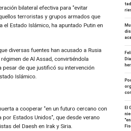
tad
ación bilateral efectiva para "evitar
ri
quellos terroristas y grupos armados que
a el Estado Islámico, ha apuntado Putin en
Mue
dis
aca
que diversas fuentes han acusado a Rusia
Fel
 régimen de Al Assad, convirtiéndola
Día
he
 a pesar de que justificó su intervención
Estado Islámico.
Pod
org
con
 puerta a cooperar "en un futuro cercano con
El 
nie
ada por Estados Unidos", que desde verano
"en
tas del Daesh en Irak y Siria.
Fis