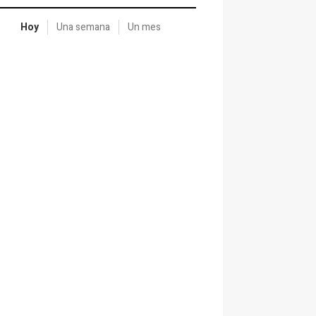
Hoy
Una semana
Un mes