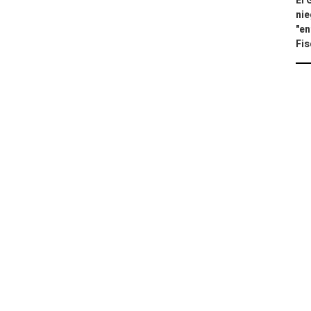
El 
nie
"en
Fis