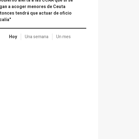
Gobierno alerta a las CCAA que si se
gan a acoger menores de Ceuta
tonces tendrá que actuar de oficio
calía"
Hoy
Una semana
Un mes