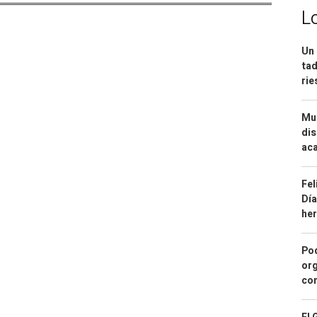
L
Un 
tad
ri
Mue
dis
aca
Fel
Día
he
Pod
org
con