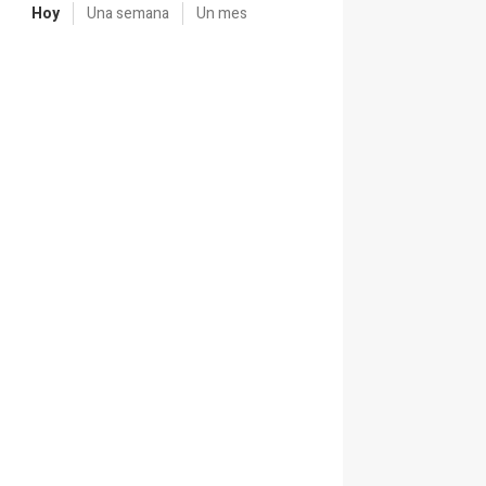
Hoy
Una semana
Un mes