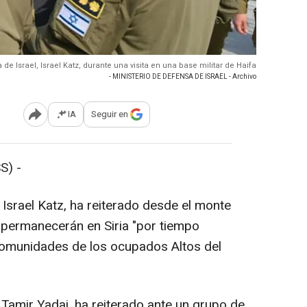
 de Israel, Israel Katz, durante una visita en una base militar de Haifa
- MINISTERIO DE DEFENSA DE ISRAEL - Archivo
IA
Seguir en
Abrir opciones para compartir
S) -
, Israel Katz, ha reiterado desde el monte
 permanecerán en Siria "por tiempo
 comunidades de los ocupados Altos del
 Tamir Yadai, ha reiterado ante un grupo de