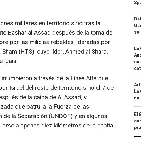
Spa
Det
ones militares en territorio sirio tras la
Ucr
nte Bashar al Assad después de la toma de
so
e por las milicias rebeldes lideradas por
La 
al Sham (HTS), cuyo líder, Ahmed al Shara,
And
el país.
sor
cat
irrumpieron a través de la Línea Alfa que
Art
or Israel del resto de territorio sirio el 7 de
La 
spués de la caída de Al Assad, y
nol
izada que patrulla la Fuerza de las
El 
 de la Separación (UNDOF) y en algunos
con
tuarse a apenas diez kilómetros de la capital
pro