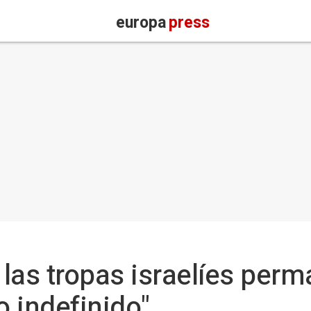
europa
press
e las tropas israelíes per
o indefinido"