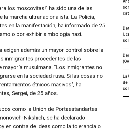
And
ra los moscovitas!" ha sido una de las
sor
cat
la marcha ultranacionalista. La Policía,
ntes en la manifestación, ha informado de 25
Det
mo o por exhibir simbología nazi.
Ucr
so
a exigen además un mayor control sobre la
Des
os inmigrantes procedentes de las
(Ov
de mayoría musulmana. "Los inmigrantes no
grarse en la sociedad rusa. Si las cosas no
La 
de 
rentamientos étnicos masivos", ha
com
tes, Sergei, de 25 años.
rupos como la Unión de Portaestandartes
imonovich-Nikshich, se ha declarado
toy en contra de ideas como la tolerancia o