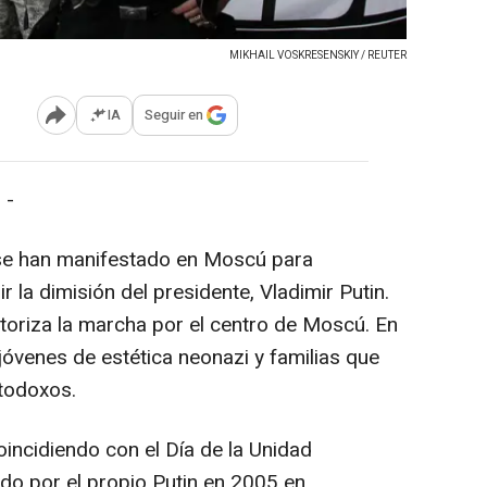
MIKHAIL VOSKRESENSKIY / REUTER
IA
Seguir en
Abrir opciones para compartir
 -
 se han manifestado en Moscú para
r la dimisión del presidente, Vladimir Putin.
utoriza la marcha por el centro de Moscú. En
jóvenes de estética neonazi y familias que
rtodoxos.
ncidiendo con el Día de la Unidad
ado por el propio Putin en 2005 en