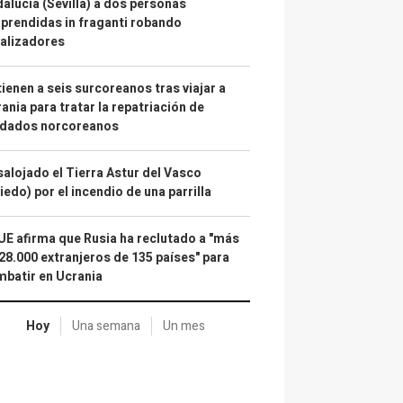
alucía (Sevilla) a dos personas
prendidas in fraganti robando
alizadores
ienen a seis surcoreanos tras viajar a
ania para tratar la repatriación de
ldados norcoreanos
alojado el Tierra Astur del Vasco
iedo) por el incendio de una parrilla
UE afirma que Rusia ha reclutado a "más
28.000 extranjeros de 135 países" para
batir en Ucrania
Hoy
Una semana
Un mes