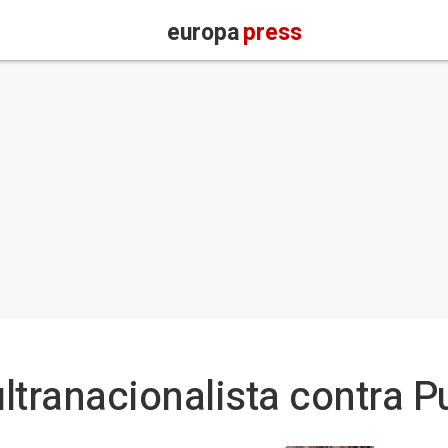
europa
press
ltranacionalista contra 