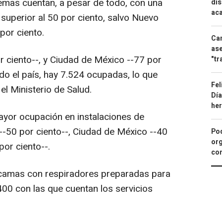
emas cuentan, a pesar de todo, con una
dis
aca
superior al 50 por ciento, salvo Nuevo
por ciento.
Can
ase
r ciento--, y Ciudad de México --77 por
"tr
do el país, hay 7.524 ocupadas, lo que
Fel
el Ministerio de Salud.
Día
he
ayor ocupación en instalaciones de
--50 por ciento--, Ciudad de México --40
Pod
org
por ciento--.
con
0 camas con respiradores preparadas para
400 con las que cuentan los servicios