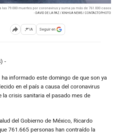
 las 79.000 muertes por coronavirus y suma ya más de 761.000 casos
- DAVID DE LA PAZ / XINHUA NEWS / CONTACTOPHOTO
IA
Seguir en
Abrir opciones para compartir
) -
co ha informado este domingo de que son ya
ecido en el país a causa del coronavirus
e la crisis sanitaria el pasado mes de
Salud del Gobierno de México, Ricardo
que 761.665 personas han contraído la