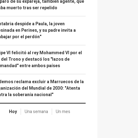
paro de su expareja, también agente, que
ba muerto tras ser repelido
tabria despide a Paula, la joven
sinada en Perines, y su padre invita a
abajar por el perdón"
ipe VI felicitó al rey Mohammed VI por el
 del Trono y destacó los "lazos de
rmandad" entre ambos países
emos reclama excluir a Marruecos de la
anización del Mundial de 2030: "Atenta
tra la soberanía nacional"
Hoy
Una semana
Un mes