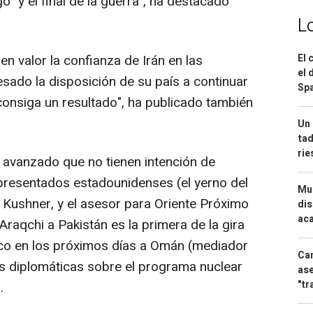
go "y el final de la guerra", ha destacado
L
n valor la confianza de Irán en las
El 
el 
sado la disposición de su país a continuar
Spa
consiga un resultado", ha publicado también
Un 
tad
ri
 avanzado que no tienen intención de
presentados estadounidenses (el yerno del
Mue
Kushner, y el asesor para Oriente Próximo
dis
aca
 Araqchi a Pakistán es la primera de la gira
tico en los próximos días a Omán (mediador
Can
s diplomáticas sobre el programa nuclear
ase
"tr
.