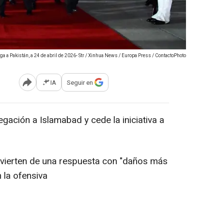
a a Pakistán, a 24 de abril de 2026- Str / Xinhua News / Europa Press / ContactoPhoto
IA
Seguir en
Abrir opciones para compartir
egación a Islamabad y cede la iniciativa a
vierten de una respuesta con "daños más
 la ofensiva