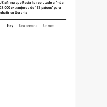
UE afirma que Rusia ha reclutado a "más
28.000 extranjeros de 135 países" para
batir en Ucrania
Hoy
Una semana
Un mes