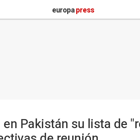
europa
press
 en Pakistán su lista de "
ctivas de reunión