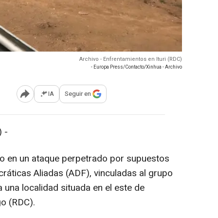
Archivo - Enfrentamientos en Ituri (RDC)
- Europa Press/Contacto/Xinhua - Archivo
IA
Seguir en
Abrir opciones para compartir
 -
to en un ataque perpetrado por supuestos
áticas Aliadas (ADF), vinculadas al grupo
a una localidad situada en el este de
o (RDC).