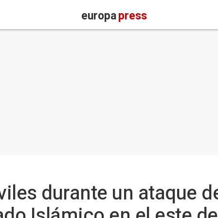
europa
press
iles durante un ataque d
ado Islámico en el este d