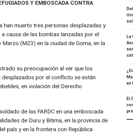
EFUGIADOS Y EMBOSCADA CONTRA
Det
Ucr
so
na han muerto tres personas desplazadas y
s a causa de las bombas lanzadas por el
La 
 Marzo (M23) en la ciudad de Goma, en la
And
sor
cat
trado su preocupación al ver que los
¿Dó
 desplazados por el conflicto se están
Map
en 
rebeldes, en violación del Derecho
El 
con
n soldado de las FARDC en una emboscada
pro
alidades de Duru y Bitima, en la provincia de
del país y en la frontera con República