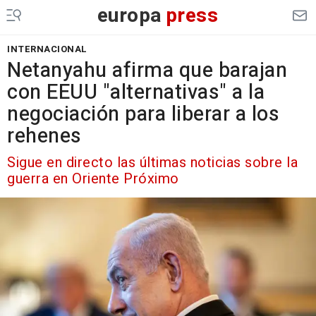
europa
press
INTERNACIONAL
Netanyahu afirma que barajan
con EEUU "alternativas" a la
negociación para liberar a los
rehenes
Sigue en directo las últimas noticias sobre la
guerra en Oriente Próximo