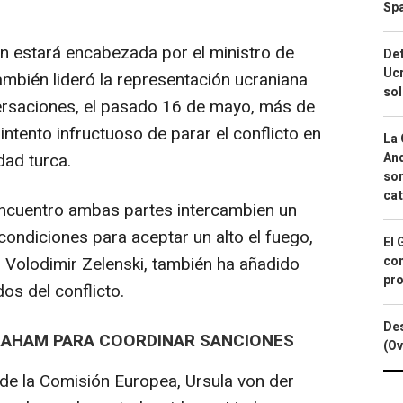
Spa
ón estará encabezada por el ministro de
Det
Ucr
mbién lideró la representación ucraniana
so
versaciones, el pasado 16 de mayo, más de
ntento infructuoso de parar el conflicto en
La 
dad turca.
And
sor
cat
ncuentro ambas partes intercambien un
ondiciones para aceptar un alto el fuego,
El 
, Volodimir Zelenski, también ha añadido
con
pro
os del conflicto.
Des
RAHAM PARA COORDINAR SANCIONES
(Ov
 de la Comisión Europea, Ursula von der