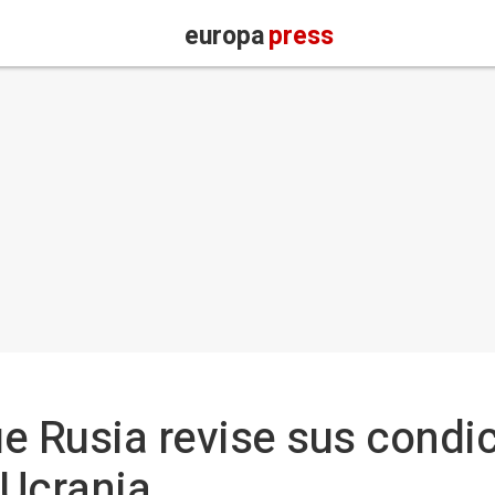
europa
press
e Rusia revise sus condi
 Ucrania