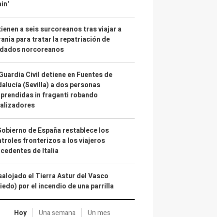
in'
ienen a seis surcoreanos tras viajar a
ania para tratar la repatriación de
ldados norcoreanos
Guardia Civil detiene en Fuentes de
alucía (Sevilla) a dos personas
prendidas in fraganti robando
alizadores
Gobierno de España restablece los
troles fronterizos a los viajeros
cedentes de Italia
alojado el Tierra Astur del Vasco
iedo) por el incendio de una parrilla
Hoy
Una semana
Un mes