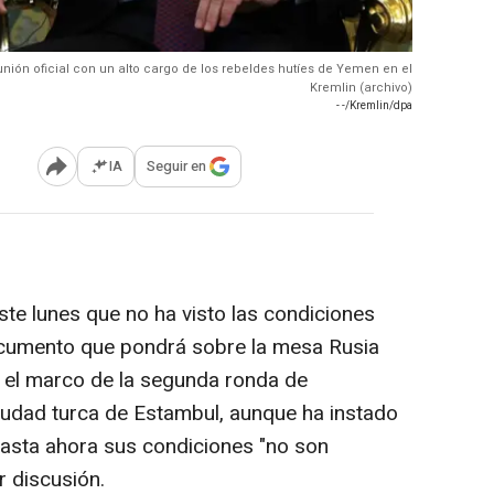
eunión oficial con un alto cargo de los rebeldes hutíes de Yemen en el
Kremlin (archivo)
- -/Kremlin/dpa
IA
Seguir en
Abrir opciones para compartir
te lunes que no ha visto las condiciones
ocumento que pondrá sobre la mesa Rusia
n el marco de la segunda ronda de
iudad turca de Estambul, aunque ha instado
hasta ahora sus condiciones "no son
r discusión.