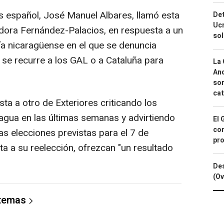
es español, José Manuel Albares, llamó esta
Det
Ucr
dora Fernández-Palacios, en respuesta a un
so
ía nicaragüense en el que se denuncia
 se recurre a los GAL o a Cataluña para
La 
And
sor
cat
ta a otro de Exteriores criticando los
agua en las últimas semanas y advirtiendo
El 
con
as elecciones previstas para el 7 de
pro
a a su reelección, ofrezcan "un resultado
Des
(Ov
 temas