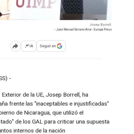
Josep Borrell.
- Juan Manuel Serrano Arce - Europa Press
IA
Seguir en
Abrir opciones para compartir
S) -
 Exterior de la UE, Josep Borrell, ha
 frente las "inaceptables e injustificadas"
erno de Nicaragua, que utilizó el
tado" de los GAL para criticar una supuesta
ntos internos de la nación