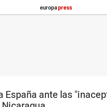
europa
press
a España ante las "inacep
 Nicaragua