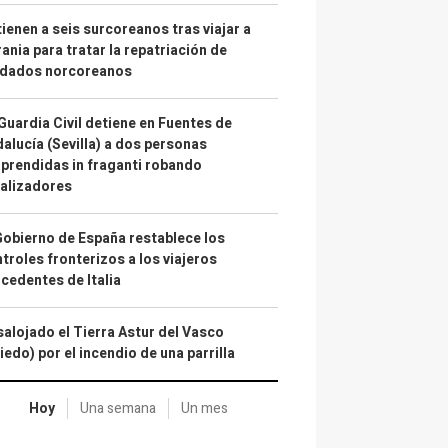
ienen a seis surcoreanos tras viajar a
ania para tratar la repatriación de
ldados norcoreanos
Guardia Civil detiene en Fuentes de
alucía (Sevilla) a dos personas
prendidas in fraganti robando
alizadores
Gobierno de España restablece los
troles fronterizos a los viajeros
cedentes de Italia
alojado el Tierra Astur del Vasco
iedo) por el incendio de una parrilla
Hoy
Una semana
Un mes