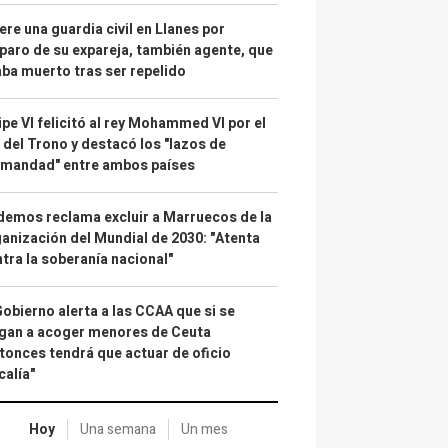
re una guardia civil en Llanes por
paro de su expareja, también agente, que
ba muerto tras ser repelido
ipe VI felicitó al rey Mohammed VI por el
 del Trono y destacó los "lazos de
rmandad" entre ambos países
emos reclama excluir a Marruecos de la
anización del Mundial de 2030: "Atenta
tra la soberanía nacional"
Gobierno alerta a las CCAA que si se
gan a acoger menores de Ceuta
tonces tendrá que actuar de oficio
calía"
Hoy
Una semana
Un mes