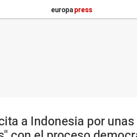
europa
press
cita a Indonesia por unas
" con el proceso democr