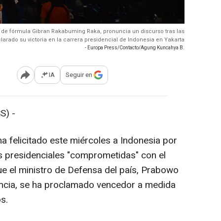
e fórmula Gibran Rakabuming Raka, pronuncia un discurso tras las
larado su victoria en la carrera presidencial de Indonesia en Yakarta
- Europa Press/Contacto/Agung Kuncahya B.
IA
Seguir en
Abrir opciones para compartir
S) -
a felicitado este miércoles a Indonesia por
s presidenciales "comprometidas" con el
e el ministro de Defensa del país, Prabowo
encia, se ha proclamado vencedor a medida
s.