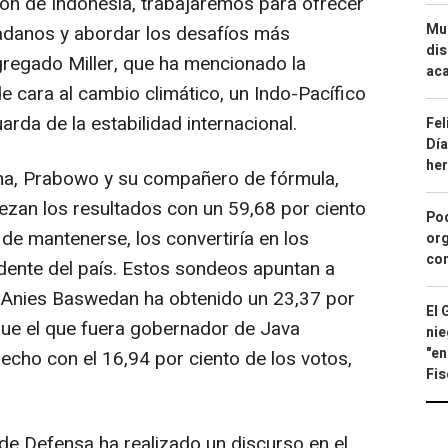
ión de Indonesia, trabajaremos para ofrecer
Mue
dadanos y abordar los desafíos más
dis
agregado Miller, que ha mencionado la
aca
 cara al cambio climático, un Indo-Pacífico
arda de la estabilidad internacional.
Fel
Día
he
rna, Prabowo y su compañero de fórmula,
zan los resultados con un 59,68 por ciento
Pod
 de mantenerse, los convertiría en los
org
con
dente del país. Estos sondeos apuntan a
 Anies Baswedan ha obtenido un 23,37 por
El 
que el que fuera gobernador de Java
nie
"en
echo con el 16,94 por ciento de los votos,
Fis
 de Defensa ha realizado un discurso en el