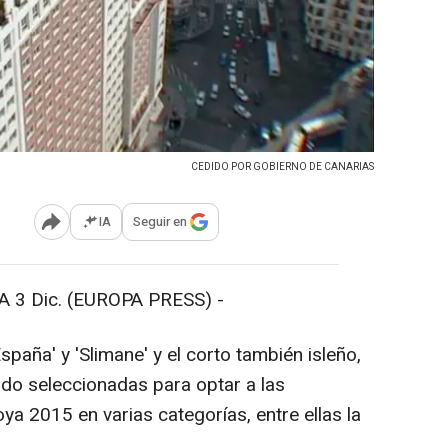
CEDIDO POR GOBIERNO DE CANARIAS
IA
Seguir en
Abrir opciones para compartir
3 Dic. (EUROPA PRESS) -
España' y 'Slimane' y el corto también isleño,
ido seleccionadas para optar a las
a 2015 en varias categorías, entre ellas la