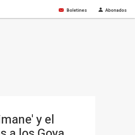
Boletines
Abonados
imane' y el
es a los Goya