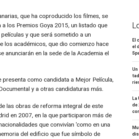
narias, que ha coproducido los filmes, se
L
a a los Premios Goya 2015, un listado que
 películas y que será sometido a un
El 
de los académicos, que dio comienzo hace
el 
se anunciarán en la sede de la Academia el
Spa
Un 
tad
se presenta como candidata a Mejor Película,
ri
 Documental y a otras candidaturas más.
La 
de 
 de las obras de reforma integral de este
com
rid en 2007, en la que participaron más de
nacionalidades que convivían 'como en una
Mue
memoria del edificio que fue símbolo de
dis