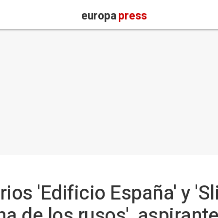
europa
press
ios 'Edificio España' y 'Sl
a de los rusos', aspirant