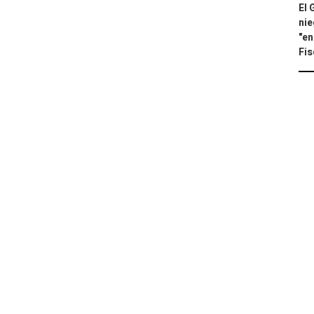
El 
nie
"en
Fis