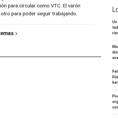
ación para circular como VTC. El varón
L
l otro para poder seguir trabajando.
Un 
tad
 temas
ri
Mue
dis
aca
Fel
Día
he
Pod
org
con