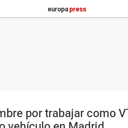
europa
press
mbre por trabajar como V
ro vehículo en Madrid