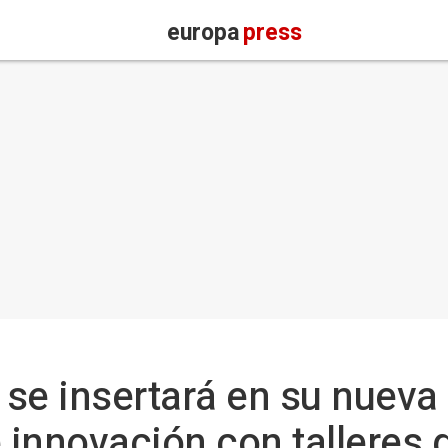
europa
press
se insertará en su nueva
innovación con talleres d