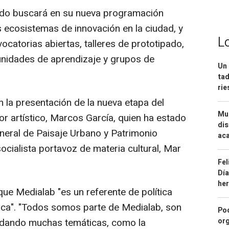
ado buscará en su nueva programación
ecosistemas de innovación en la ciudad, y
L
catorias abiertas, talleres de prototipado,
unidades de aprendizaje y grupos de
Un 
tad
ri
en la presentación de la nueva etapa del
Mue
tor artístico, Marcos García, quien ha estado
dis
neral de Paisaje Urbano y Patrimonio
aca
 socialista portavoz de materia cultural, Mar
Fel
Día
he
ue Medialab "es un referente de política
blica". "Todos somos parte de Medialab, son
Pod
dando muchas temáticas, como la
org