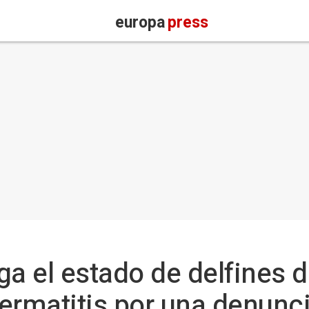
europa
press
ga el estado de delfines d
ermatitis por una denunci