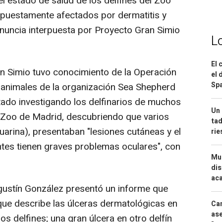
el estado de salud de los delfines del Zoo
puestamente afectados por dermatitis y
nuncia interpuesta por Proyecto Gran Simio
L
El 
 Simio tuvo conocimiento de la Operación
el 
Spa
 animales de la organización Sea Shepherd
tado investigando los delfinarios de muchos
Un 
l Zoo de Madrid, descubriendo que varios
tad
Guarina), presentaban "lesiones cutáneas y el
ri
antes tienen graves problemas oculares", con
Mue
dis
aca
Agustín González presentó un informe que
que describe las úlceras dermatológicas en
Can
ase
os delfines; una gran úlcera en otro delfín