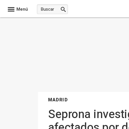
Menú
MADRID
Seprona investi
afectados por d