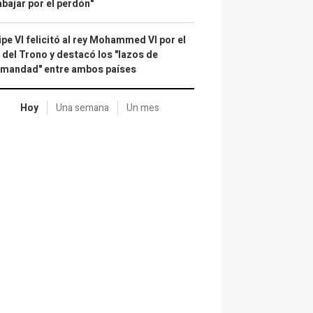
abajar por el perdón"
ipe VI felicitó al rey Mohammed VI por el
 del Trono y destacó los "lazos de
rmandad" entre ambos países
Hoy
Una semana
Un mes