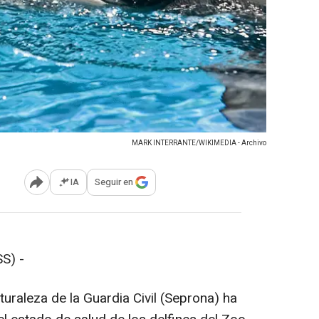
MARK INTERRANTE/WIKIMEDIA - Archivo
IA
Seguir en
Abrir opciones para compartir
S) -
turaleza de la Guardia Civil (Seprona) ha