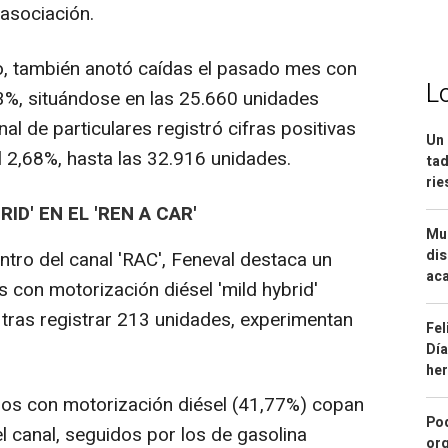
 asociación.
o, también anotó caídas el pasado mes con
L
3%, situándose en las 25.660 unidades
nal de particulares registró cifras positivas
Un 
l 2,68%, hasta las 32.916 unidades.
tad
ri
ID' EN EL 'REN A CAR'
Mue
dis
ntro del canal 'RAC', Feneval destaca un
aca
s con motorización diésel 'mild hybrid'
, tras registrar 213 unidades, experimentan
Fel
Día
he
ulos con motorización diésel (41,77%) copan
Pod
l canal, seguidos por los de gasolina
org