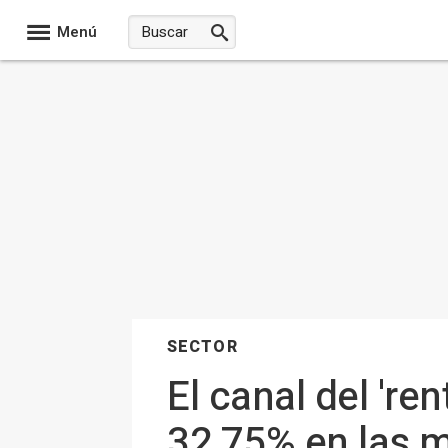
Menú
SECTOR
El canal del 're
32,75% en las m