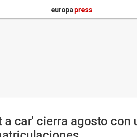
europa
press
nt a car' cierra agosto con
atriculaciones