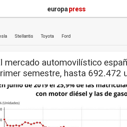
europa
press
esla
Stellantis
Toyota
Ford
l mercado automovilístico españ
rimer semestre, hasta 692.472 