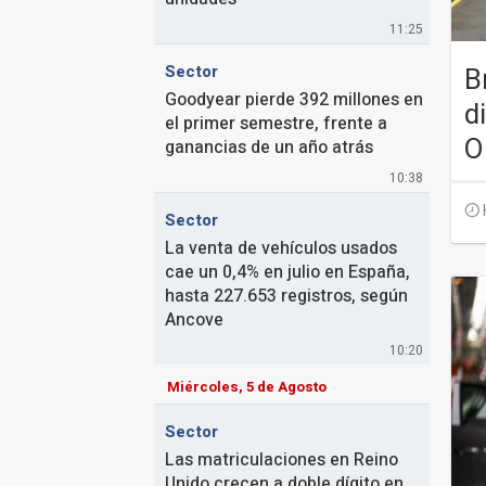
11:25
B
Sector
Goodyear pierde 392 millones en
d
el primer semestre, frente a
O
ganancias de un año atrás
10:38
Sector
La venta de vehículos usados
cae un 0,4% en julio en España,
hasta 227.653 registros, según
Ancove
10:20
Miércoles, 5 de Agosto
Sector
Las matriculaciones en Reino
Unido crecen a doble dígito en