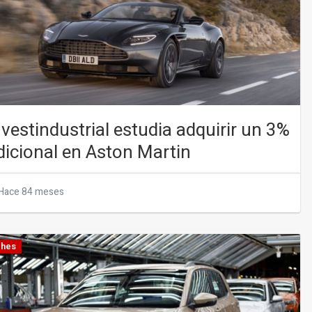
nvestindustrial estudia adquirir un 3%
dicional en Aston Martin
Hace 84 meses
hes