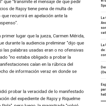
el 
l" que "transmite el mensaje de que pedir
Spa
ucios de Rajoy tiene pena de multa de
 que recurrirá en apelación ante la
La 
uspenso".
And
sor
cat
primer lugar que la jueza, Carmen Mérida,
 durante la audiencia preliminar "dijo que
La 
si las palabras usadas eran o no ofensivas
de 
com
ado "no estaba obligado a probar la
anifestaciones caían en la rúbrica del
Des
recho de información veraz en donde se
(Ov
.
Esp
par
mpidió probar la veracidad de lo manifestado
hab
ación del expediente de Rajoy y Riquelme
 Pola", pero luego, la magistrada "volvió