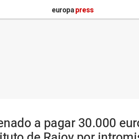
europa
press
nado a pagar 30.000 euro
ituto de Rajoy por introm