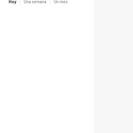
Hoy
Una semana
Un mes