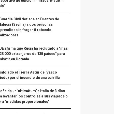
deportivo de edición limitada 'Made in
in'
Guardia Civil detiene en Fuentes de
alucía (Sevilla) a dos personas
prendidas in fraganti robando
alizadores
UE afirma que Rusia ha reclutado a "más
28.000 extranjeros de 135 países" para
batir en Ucrania
alojado el Tierra Astur del Vasco
iedo) por el incendio de una parrilla
aña da un 'ultimátum' a Italia de 3 días
a levantar los controles a sus viajeros o
rá "medidas proporcionales"