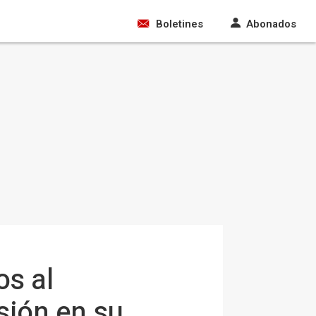
Boletines
Abonados
s al
isión en su