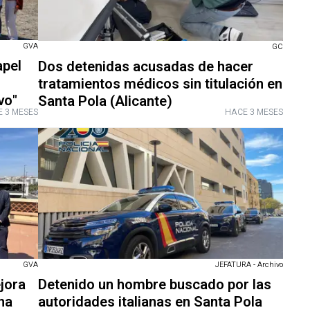
GVA
GC
apel
Dos detenidas acusadas de hacer
tratamientos médicos sin titulación en
vo"
Santa Pola (Alicante)
 3 MESES
HACE 3 MESES
GVA
JEFATURA - Archivo
ejora
Detenido un hombre buscado por las
na
autoridades italianas en Santa Pola