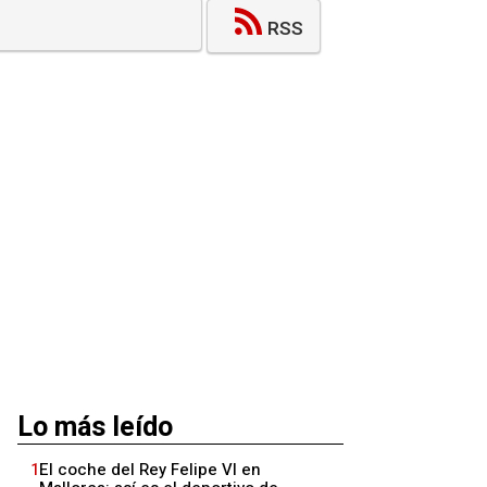
RSS
Lo más leído
1
El coche del Rey Felipe VI en