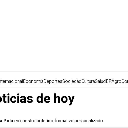
nternacional
Economía
Deportes
Sociedad
Cultura
Salud
EPAgro
Co
oticias de hoy
a Pola
en nuestro boletín informativo personalizado.