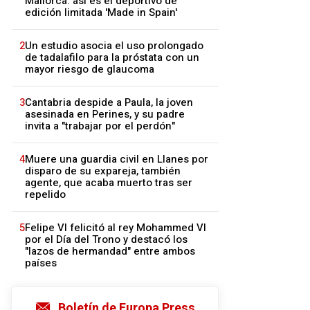
Mallorca: así es el deportivo de
edición limitada 'Made in Spain'
2
Un estudio asocia el uso prolongado
de tadalafilo para la próstata con un
mayor riesgo de glaucoma
3
Cantabria despide a Paula, la joven
asesinada en Perines, y su padre
invita a "trabajar por el perdón"
4
Muere una guardia civil en Llanes por
disparo de su expareja, también
agente, que acaba muerto tras ser
repelido
5
Felipe VI felicitó al rey Mohammed VI
por el Día del Trono y destacó los
"lazos de hermandad" entre ambos
países
Boletín de Europa Press