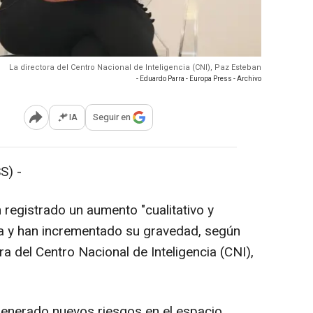
La directora del Centro Nacional de Inteligencia (CNI), Paz Esteban
- Eduardo Parra - Europa Press - Archivo
IA
Seguir en
Abrir opciones para compartir
S) -
registrado un aumento "cualitativo y
ia y han incrementado su gravedad, según
ra del Centro Nacional de Inteligencia (CNI),
 generado nuevos riesgos en el espacio