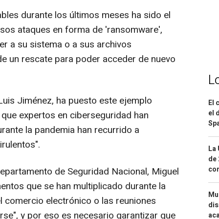
bles durante los últimos meses ha sido el
osos ataques en forma de 'ransomware',
er a su sistema o a sus archivos
 de un rescate para poder acceder de nuevo
L
 Luis Jiménez, ha puesto este ejemplo
El 
el 
 que expertos en ciberseguridad han
Spa
urante la pandemia han recurrido a
rulentos".
La 
de 
com
l Departamento de Seguridad Nacional, Miguel
mentos que se han multiplicado durante la
Mue
l comercio electrónico o las reuniones
dis
rse", y por eso es necesario garantizar que
aca