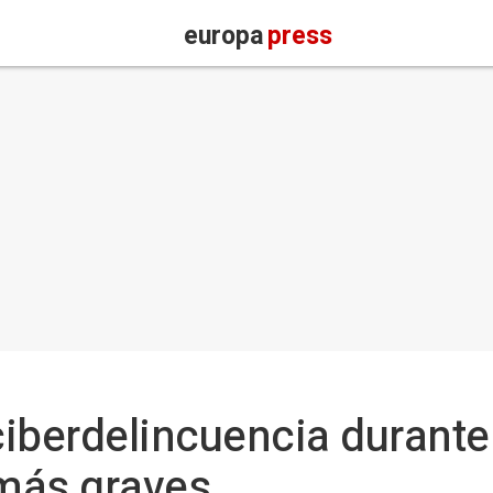
europa
press
iberdelincuencia durante
más graves