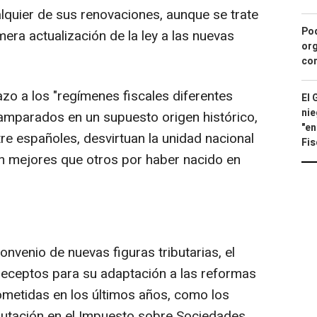
lquier de sus renovaciones, aunque se trate
Pod
mera actualización de la ley a las nuevas
org
con
azo a los "regímenes fiscales diferentes
El 
nie
 amparados en un supuesto origen histórico,
"en
re españoles, desvirtuan la unidad nacional
Fis
n mejores que otros por haber nacido en
nvenio de nuevas figuras tributarias, el
preceptos para su adaptación a las reformas
cometidas en los últimos años, como los
 tributación en el Impuesto sobre Sociedades