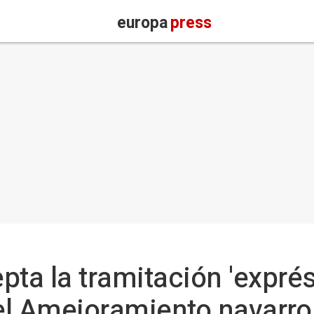
europa
press
ta la tramitación 'exprés'
el Amejoramiento navarro