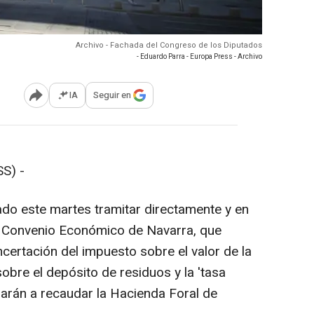
Archivo - Fachada del Congreso de los Diputados
- Eduardo Parra - Europa Press - Archivo
IA
Seguir en
Abrir opciones para compartir
S) -
do este martes tramitar directamente y en
el Convenio Económico de Navarra, que
oncertación del impuesto sobre el valor de la
sobre el depósito de residuos y la 'tasa
asarán a recaudar la Hacienda Foral de