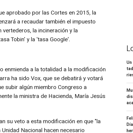
e aprobado por las Cortes en 2015, la
nzará a recaudar también el impuesto
vertederos, la incineración y la
asa Tobin' y la 'tasa Google'.
L
Un 
o enmienda a la totalidad a la modificación
tad
ri
ra ha sido Vox, que se debatirá y votará
que subir algún miembro Congreso a
Mue
mente la ministra de Hacienda, María Jesús
dis
aca
Fel
an su veto a esta modificación en que "la
Día
la Unidad Nacional hacen necesario
he