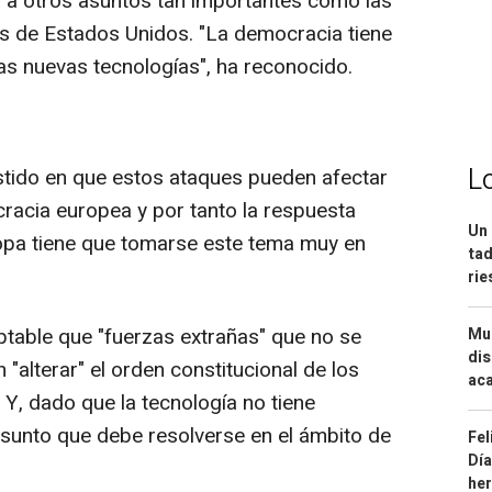
 a otros asuntos tan importantes como las
es de Estados Unidos. "La democracia tiene
las nuevas tecnologías", ha reconocido.
L
istido en que estos ataques pueden afectar
racia europea y por tanto la respuesta
Un 
opa tiene que tomarse este tema muy en
tad
ri
table que "fuerzas extrañas" que no se
Mue
dis
alterar" el orden constitucional de los
aca
 Y, dado que la tecnología no tiene
asunto que debe resolverse en el ámbito de
Fel
Día
he