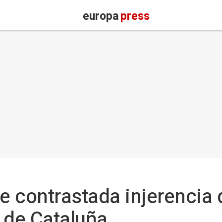
europa
press
e contrastada injerencia d
s de Cataluña