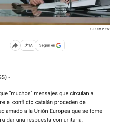
EUROPA PRESS
IA
Seguir en
Abrir opciones para compartir
S) -
 que "muchos" mensajes que circulan a
re el conflicto catalán proceden de
a reclamado a la Unión Europea que se tome
ra dar una respuesta comunitaria.