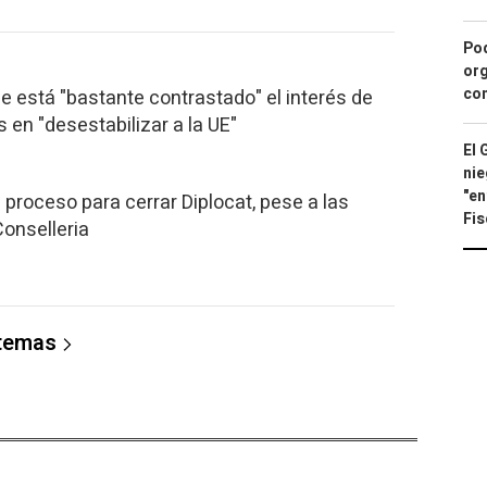
Pod
org
con
e está "bastante contrastado" el interés de
s en "desestabilizar a la UE"
El 
nie
"en
el proceso para cerrar Diplocat, pese a las
Fis
Conselleria
 temas