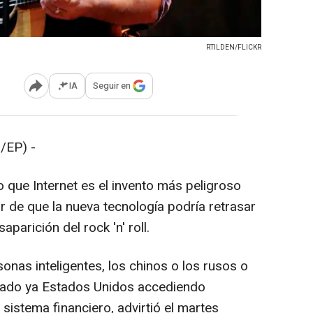
RTILDEN/FLICKR
IA
Seguir en
Abrir opciones para compartir
/EP) -
 que Internet es el invento más peligroso
 de que la nueva tecnología podría retrasar
parición del rock 'n' roll.
onas inteligentes, los chinos o los rusos o
stado ya Estados Unidos accediendo
l sistema financiero, advirtió el martes