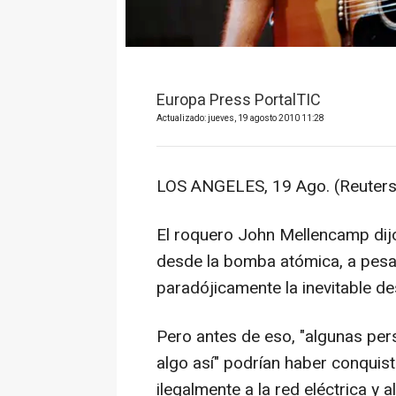
Europa Press PortalTIC
Actualizado: jueves, 19 agosto 2010 11:28
LOS ANGELES, 19 Ago. (Reuters
El roquero John Mellencamp dijo
desde la bomba atómica, a pesar
paradójicamente la inevitable desa
Pero antes de eso, "algunas pers
algo así" podrían haber conqui
ilegalmente a la red eléctrica y a