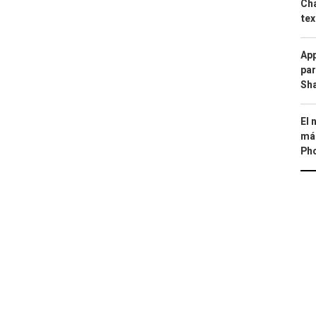
Cha
tex
App
par
Sh
El 
más
Ph