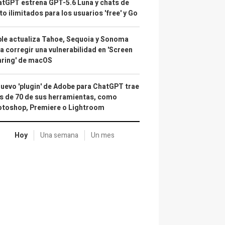
tGPT estrena GPT-5.6 Luna y chats de
to ilimitados para los usuarios 'free' y Go
le actualiza Tahoe, Sequoia y Sonoma
a corregir una vulnerabilidad en 'Screen
aring' de macOS
nuevo 'plugin' de Adobe para ChatGPT trae
 de 70 de sus herramientas, como
otoshop, Premiere o Lightroom
Hoy
Una semana
Un mes