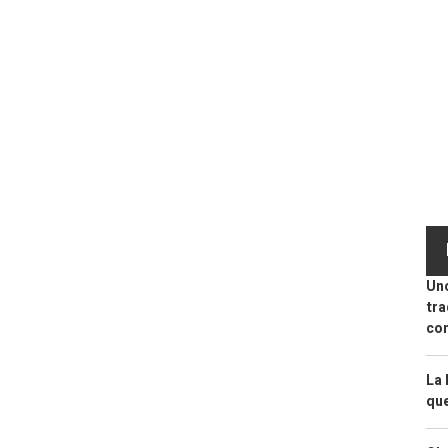
Uno
tra
con
La 
que