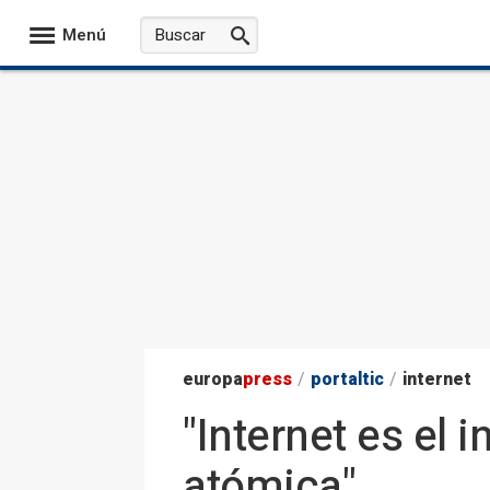
Menú
europa
press
/
portaltic
/
internet
"Internet es el
atómica",