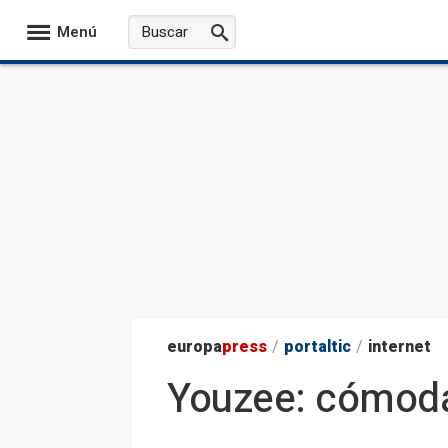
Menú
europa
press
/
portaltic
/
internet
Youzee: cómoda 