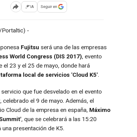
IA
Seguir en
Abrir opciones para compartir
ortaltic) -
japonesa
Fujitsu
será una de las empresas
ness World Congress (DIS 2017)
, evento
e el 23 y el 25 de mayo, donde hará
ataforma local de servicios 'Cloud K5'
.
servicio que fue desvelado en el evento
r
, celebrado el 9 de mayo. Además, el
cio Cloud de la empresa en españa,
Máximo
 Summit'
, que se celebrará a las 15:20
á una presentación de K5.