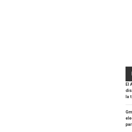
El 
dis
la 
Gma
ele
par