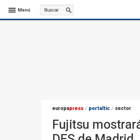
Menú
europa
press
/
portaltic
/
sector
Fujitsu mostrará
DES de Madrid