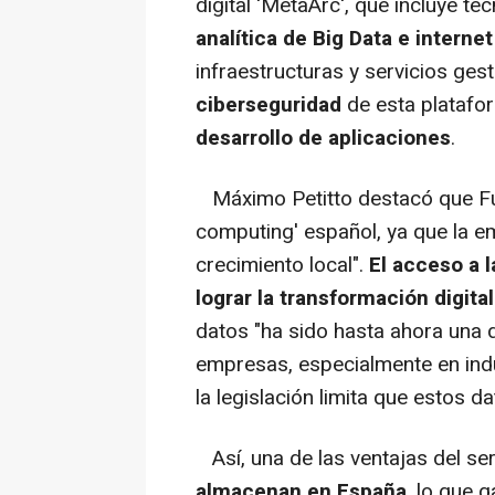
digital 'MetaArc', que incluye t
analítica de Big Data e interne
infraestructuras y servicios gest
ciberseguridad
de esta platafo
desarrollo de aplicaciones
.
Máximo Petitto destacó que Fuji
computing' español, ya que la e
crecimiento local".
El acceso a 
lograr la transformación digital
datos "ha sido hasta ahora una d
empresas, especialmente en indu
la legislación limita que estos d
Así, una de las ventajas del ser
almacenan en España
, lo que 