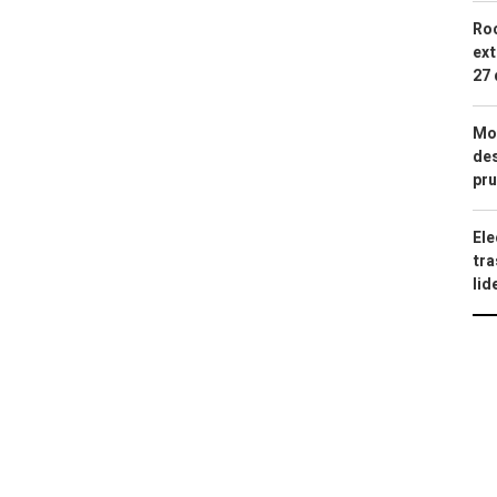
Roc
ext
27 
Mod
des
pru
Ele
tra
lid