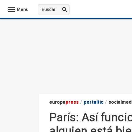
Menú
europa
press
/
portaltic
/
socialmed
París: Así func
alguien está bi