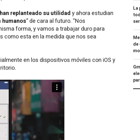
La 
 han replanteado su utilidad
y ahora estudian
tod
es humanos
” de cara al futuro. “Nos
ser
misma forma, y vamos a trabajar duro para
nes como esta en la medida que nos sea
Met
de 
mod
almente en los dispositivos móviles con iOS y
itorio.
Gma
ele
par