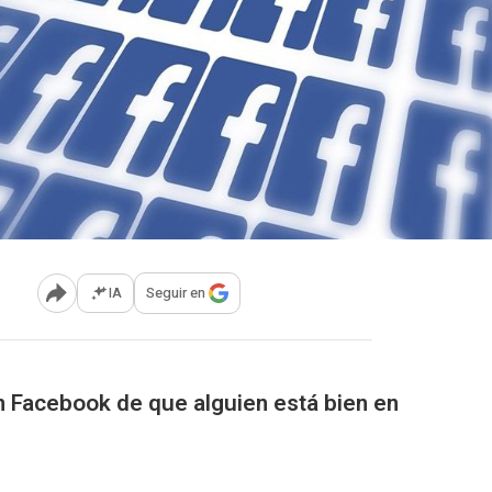
IA
Seguir en
Abrir opciones para compartir
en Facebook de que alguien está bien en