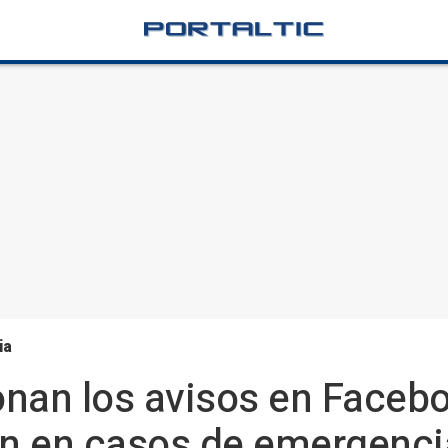
ia
ionan los avisos en Faceb
en en casos de emergenci