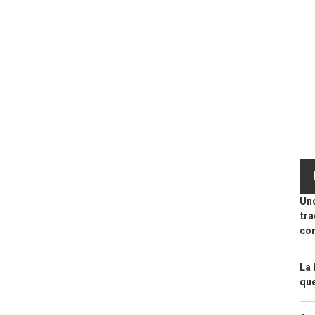
Uno
tra
con
La 
que