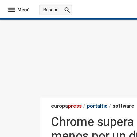
Menú
europa
press
/
portaltic
/
software
Chrome supera p
menos por un d