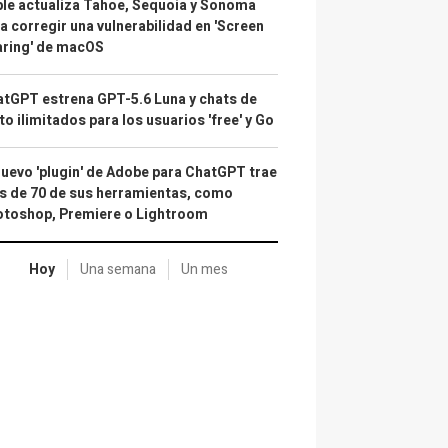
le actualiza Tahoe, Sequoia y Sonoma
a corregir una vulnerabilidad en 'Screen
aring' de macOS
tGPT estrena GPT-5.6 Luna y chats de
to ilimitados para los usuarios 'free' y Go
nuevo 'plugin' de Adobe para ChatGPT trae
 de 70 de sus herramientas, como
otoshop, Premiere o Lightroom
Hoy
Una semana
Un mes