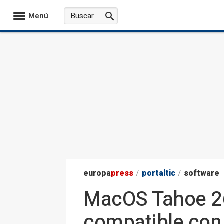
Menú
europa
press
/
portaltic
/
software
MacOS Tahoe 26 
compatible con