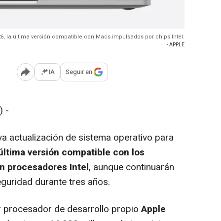
, la última versión compatible con Macs impulsados por chips Intel.
- APPLE
IA
Seguir en
Abrir opciones para compartir
 -
a actualización de sistema operativo para
última versión compatible con los
n procesadores Intel
, aunque continuarán
eguridad durante tres años.
 procesador de desarrollo propio
Apple