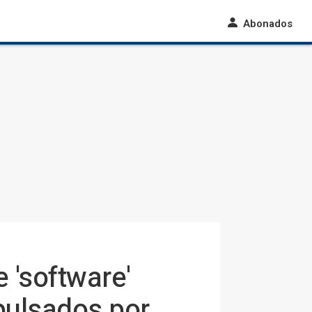
Abonados
 'software'
pulsados por