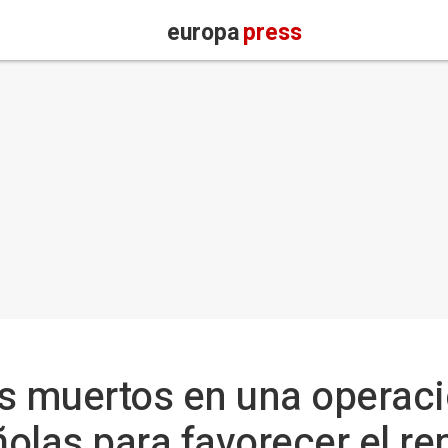
europa
press
s muertos en una operaci
olas para favorecer el re