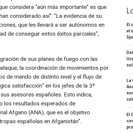
o que considera "aún más importante" es que
L
han considerado así". "La evidencia de su
ciones, que les llevará a ser autónomos en
El 
el 
ad de conseguir estos éxitos parciales",
Spa
Det
egración de sus planes de fuego con las
Ucr
so
 ataque, la coordinación de movimientos por
tos de mando de distinto nivel y el flujo de
La 
ica satisfacción" en los jefes de la 3ª
And
sor
 sus asesores españoles. Esto indica,
cat
do los resultados esperados de
nal Afgano (ANA), que es el objetivo
El 
 tropas españolas en Afganistán".
con
pro