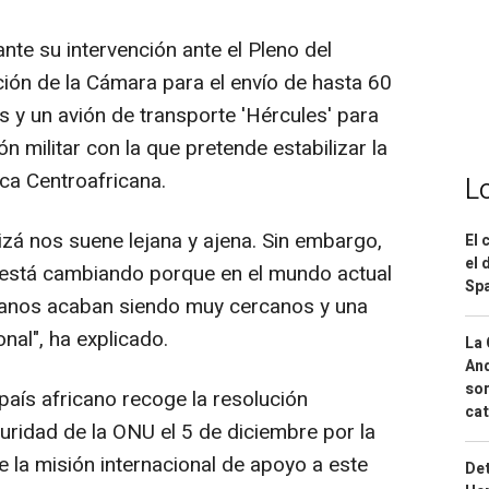
te su intervención ante el Pleno del
ción de la Cámara para el envío de hasta 60
 y un avión de transporte 'Hércules' para
ón militar con la que pretende estabilizar la
ica Centroafricana.
L
izá nos suene lejana y ajena. Sin embargo,
El 
el 
l está cambiando porque en el mundo actual
Spa
ejanos acaban siendo muy cercanos y una
nal", ha explicado.
La 
And
sor
 país africano recoge la resolución
cat
ridad de la ONU el 5 de diciembre por la
e la misión internacional de apoyo a este
Det