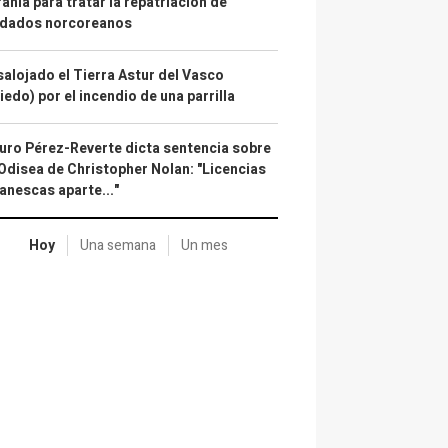
ania para tratar la repatriación de
ldados norcoreanos
alojado el Tierra Astur del Vasco
iedo) por el incendio de una parrilla
uro Pérez-Reverte dicta sentencia sobre
Odisea de Christopher Nolan: "Licencias
anescas aparte..."
Hoy
Una semana
Un mes