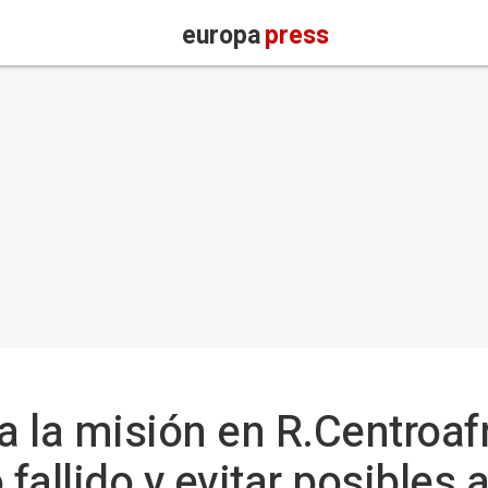
europa
press
ca la misión en R.Centroaf
 fallido y evitar posibles