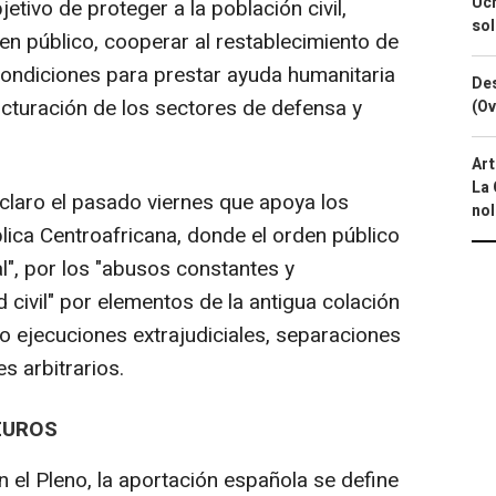
Ucr
etivo de proteger a la población civil,
so
den público, cooperar al restablecimiento de
 condiciones para prestar ayuda humanitaria
Des
ructuración de los sectores de defensa y
(Ov
Art
La 
 claro el pasado viernes que apoya los
nol
ica Centroafricana, donde el orden público
l", por los "abusos constantes y
 civil" por elementos de la antigua colación
o ejecuciones extrajudiciales, separaciones
s arbitrarios.
EUROS
n el Pleno, la aportación española se define