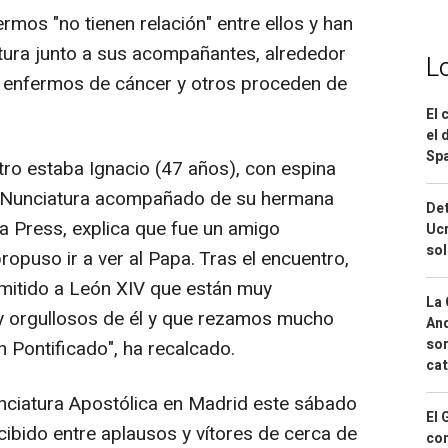
mos "no tienen relación" entre ellos y han
atura junto a sus acompañantes, alrededor
L
n enfermos de cáncer y otros proceden de
El 
el 
Spa
ro estaba Ignacio (47 años), con espina
la Nunciatura acompañado de su hermana
Det
a Press, explica que fue un amigo
Ucr
so
propuso ir a ver al Papa. Tras el encuentro,
smitido a León XIV que están muy
La 
uy orgullosos de él y que rezamos mucho
And
sor
 Pontificado", ha recalcado.
cat
nciatura Apostólica en Madrid este sábado
El 
cibido entre aplausos y vítores de cerca de
con