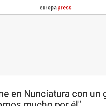
europa
press
ne en Nunciatura con un 
amos mucho por él"