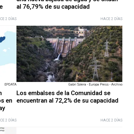
e
al 76,79% de su capacidad
CE 2 DÍAS
HACE 2 DÍAS
EPDATA
Gabri Solera - Europa Press - Archivo
n
Los embalses de la Comunidad se
os en
encuentran al 72,2% de su capacidad
ay
CE 2 DÍAS
HACE 2 DÍAS