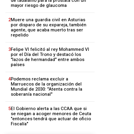
de tadalafilo para la próstata con un
mayor riesgo de glaucoma
2
Muere una guardia civil en Asturias
por disparo de su expareja, también
agente, que acaba muerto tras ser
repelido
3
Felipe VI felicitó al rey Mohammed VI
por el Día del Trono y destacó los
"lazos de hermandad" entre ambos
países
4
Podemos reclama excluir a
Marruecos de la organización del
Mundial de 2030: "Atenta contra la
soberanía nacional"
5
El Gobierno alerta a las CCAA que si
se niegan a acoger menores de Ceuta
"entonces tendrá que actuar de oficio
Fiscalía"