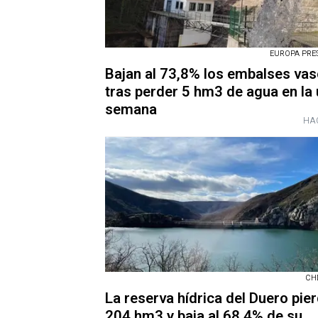
EUROPA PRESS
Bajan al 73,8% los embalses va
tras perder 5 hm3 de agua en la 
semana
HAC
CHD
La reserva hídrica del Duero pie
204 hm3 y baja al 68,4% de su