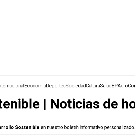
nternacional
Economía
Deportes
Sociedad
Cultura
Salud
EPAgro
Co
enible | Noticias de h
rrollo Sostenible
en nuestro boletín informativo personalizado.