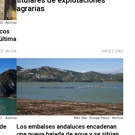
titulares de explotaciones
agrarias
 - Archivo
scos
última
E UN DÍA
HACE 2 DÍAS
. - Archivo
Álex Zea - Europa Press - Archivo
rde
Los embalses andaluces encadenan
una nueva bajada de agua y se sitúan