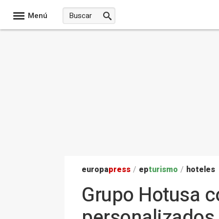
Menú
europa
press
/
ep
turismo
/
hoteles
Grupo Hotusa co
personalizados