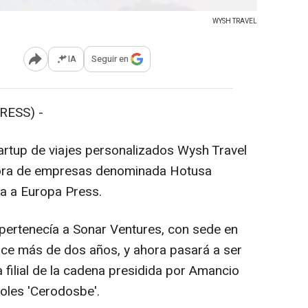
WYSH TRAVEL
IA
Seguir en
Abrir opciones para compartir
RESS) -
artup de viajes personalizados Wysh Travel
adora de empresas denominada Hotusa
a a Europa Press.
pertenecía a Sonar Ventures, con sede en
hace más de dos años, y ahora pasará a ser
 filial de la cadena presidida por Amancio
oles 'Cerodosbe'.