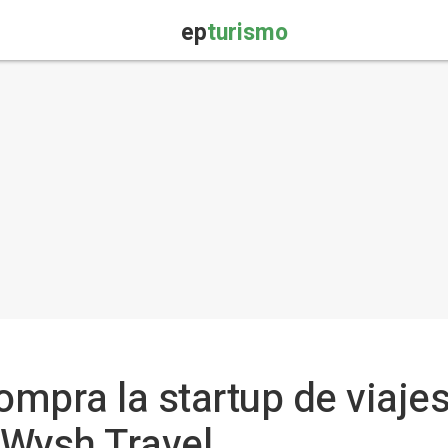
ep
turismo
mpra la startup de viaje
 Wysh Travel