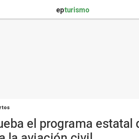
ep
turismo
rtos
ueba el programa estatal
 la aviación civil