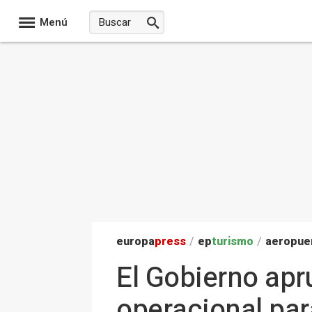
Menú
europa
press
/
ep
turismo
/
aeropue
El Gobierno apr
operacional para