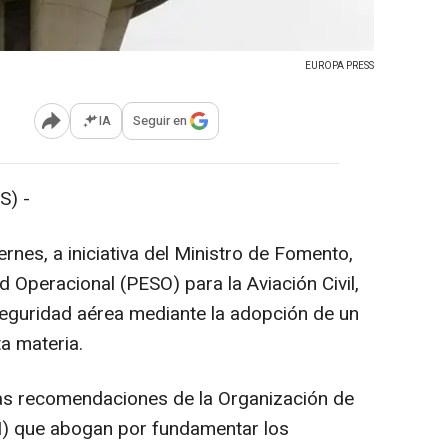
EUROPA PRESS
IA
Seguir en
Abrir opciones para compartir
S) -
rnes, a iniciativa del Ministro de Fomento,
 Operacional (PESO) para la Aviación Civil,
 seguridad aérea mediante la adopción de un
a materia.
 las recomendaciones de la Organización de
ACI) que abogan por fundamentar los