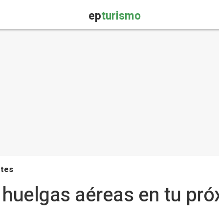
ep
turismo
rtes
 huelgas aéreas en tu pró