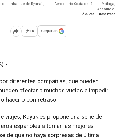
os de embarque de Ryanair, en el Aeropuerto Costa del Sol en Málaga,
Andalucía.
- Álex Zea - Europa Press
IA
Seguir en
Abrir opciones para compartir
) -
por diferentes compañías, que pueden
 pueden afectar a muchos vuelos e impedir
o o hacerlo con retraso.
de viajes, Kayak.es propone una serie de
jeros españoles a tomar las mejores
rse de que no haya sorpresas de última