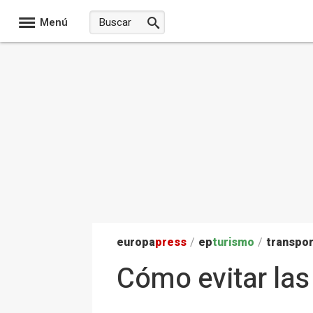
Menú
europa
press
/
ep
turismo
/
transpo
Cómo evitar las