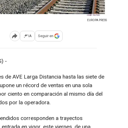
EUROPA PRESS
IA
Seguir en
Abrir opciones para compartir
) -
es de AVE Larga Distancia hasta las siete de
 supone un récord de ventas en una sola
por ciento en comparación al mismo día del
dos por la operadora.
 vendidos corresponden a trayectos
 entrada en vigor, este viernes, de una