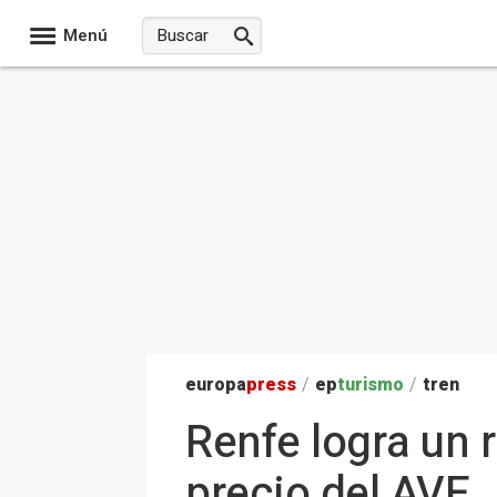
Menú
europa
press
/
ep
turismo
/
tren
Renfe logra un r
precio del AVE