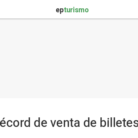
ep
turismo
écord de venta de billete