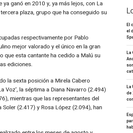
e ya ganó en 2010 y, ya más lejos, con La
L
 tercera plaza, grupo que ha conseguido su
El 
el 
 ocupadas respectivamente por Pablo
Spa
ulino mejor valorado y el único en la gran
La 
 lo que esta cantante ha cedido a Malú su
And
as ediciones.
sor
cat
ado la sexta posición a Mirela Cabero
La 
La Voz', la séptima a Diana Navarro (2.494)
de 
76), mientras que las representantes del
com
a Soler (2.417) y Rosa López (2.094), han
Esp
par
hab
realizado entre los meses de agosto y