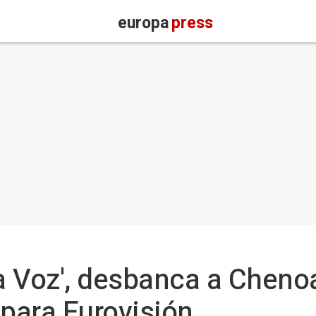
europa
press
La Voz', desbanca a Cheno
 para Eurovisión