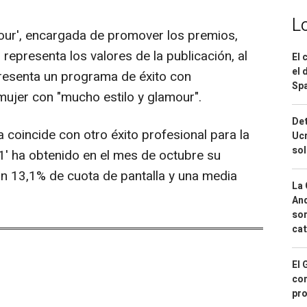
L
mour', encargada de promover los premios,
epresenta los valores de la publicación, al
El 
el 
presenta un programa de éxito con
Spa
mujer con "mucho estilo y glamour".
Det
coincide con otro éxito profesional para la
Ucr
so
1' ha obtenido en el mes de octubre su
 un 13,1% de cuota de pantalla y una media
La 
And
sor
cat
El 
con
pro