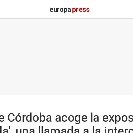
europa
press
e Córdoba acoge la expos
da', una llamada a la inter