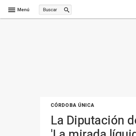
Menú
CÓRDOBA ÚNICA
La Diputación d
'La mirada líqui