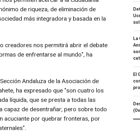
nos permiten acercar a la ciudadanía
inónimo de riqueza, de eliminación de
Det
Ucr
sociedad más integradora y basada en la
so
La 
ro creadores nos permitirá abrir el debate
And
sor
formas de enfrentarse al mundo", ha
cat
El 
a Sección Andaluza de la Asociación de
con
pro
hete, ha expresado que "son cuatro los
ada líquida, que se presta a todas las
Des
a capaz de desentrañar; pero sobre todo
(Ov
 acuciante por quebrar fronteras, por
ternales".