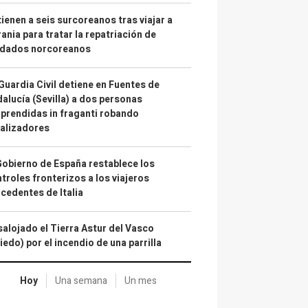
ienen a seis surcoreanos tras viajar a
ania para tratar la repatriación de
ldados norcoreanos
Guardia Civil detiene en Fuentes de
alucía (Sevilla) a dos personas
prendidas in fraganti robando
alizadores
Gobierno de España restablece los
troles fronterizos a los viajeros
cedentes de Italia
alojado el Tierra Astur del Vasco
iedo) por el incendio de una parrilla
Hoy
Una semana
Un mes