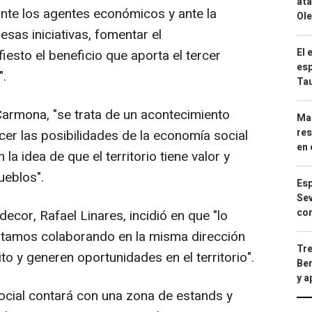
ata
 ante los agentes económicos y ante la
Ole
esas iniciativas, fomentar el
El 
esto el beneficio que aporta el tercer
esp
".
Ta
armona, "se trata de un acontecimiento
Mar
res
er las posibilidades de la economía social
en 
la idea de que el territorio tiene valor y
eblos".
Esp
Sev
con
ecor, Rafael Linares, incidió en que "lo
tamos colaborando en la misma dirección
Tre
to y generen oportunidades en el territorio".
Ber
y 
ocial contará con una zona de estands y