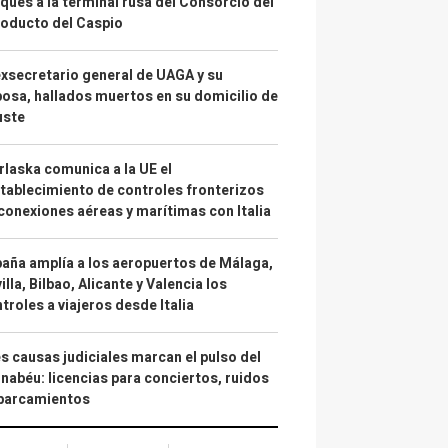
ques a la terminal rusa del Consorcio del
oducto del Caspio
exsecretario general de UAGA y su
osa, hallados muertos en su domicilio de
uste
laska comunica a la UE el
tablecimiento de controles fronterizos
conexiones aéreas y marítimas con Italia
aña amplía a los aeropuertos de Málaga,
illa, Bilbao, Alicante y Valencia los
troles a viajeros desde Italia
s causas judiciales marcan el pulso del
nabéu: licencias para conciertos, ruidos
aparcamientos