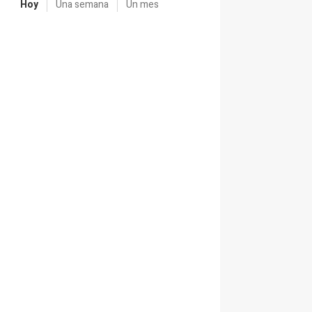
Hoy
Una semana
Un mes