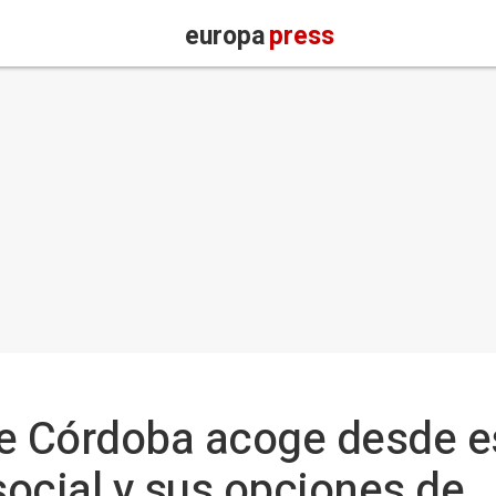
europa
press
de Córdoba acoge desde e
ocial y sus opciones de