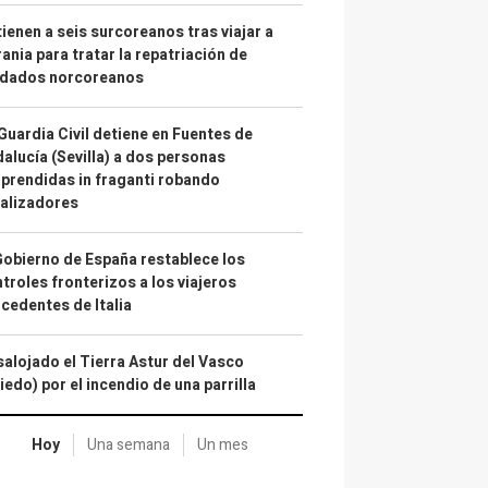
ienen a seis surcoreanos tras viajar a
ania para tratar la repatriación de
ldados norcoreanos
Guardia Civil detiene en Fuentes de
alucía (Sevilla) a dos personas
prendidas in fraganti robando
alizadores
Gobierno de España restablece los
troles fronterizos a los viajeros
cedentes de Italia
alojado el Tierra Astur del Vasco
iedo) por el incendio de una parrilla
Hoy
Una semana
Un mes