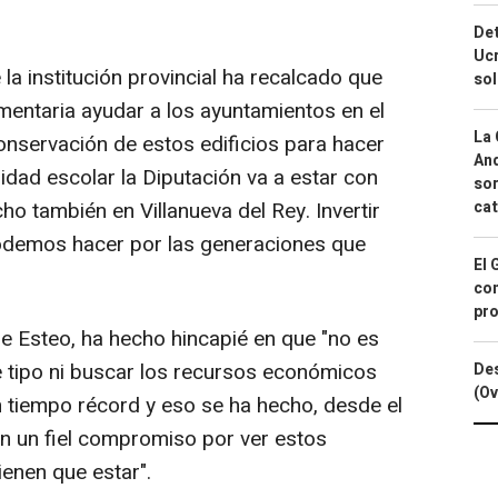
Det
Ucr
 la institución provincial ha recalcado que
so
ntaria ayudar a los ayuntamientos en el
La 
onservación de estos edificios para hacer
And
idad escolar la Diputación va a estar con
sor
 también en Villanueva del Rey. Invertir
cat
odemos hacer por las generaciones que
El 
con
pro
lde Esteo, ha hecho hincapié en que "no es
te tipo ni buscar los recursos económicos
Des
(Ov
n tiempo récord y eso se ha hecho, desde el
on un fiel compromiso por ver estos
ienen que estar".