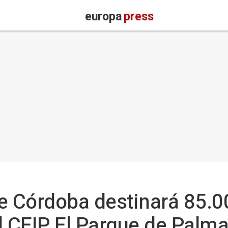
europa
press
e Córdoba destinará 85.00
l CEIP El Parque de Palma