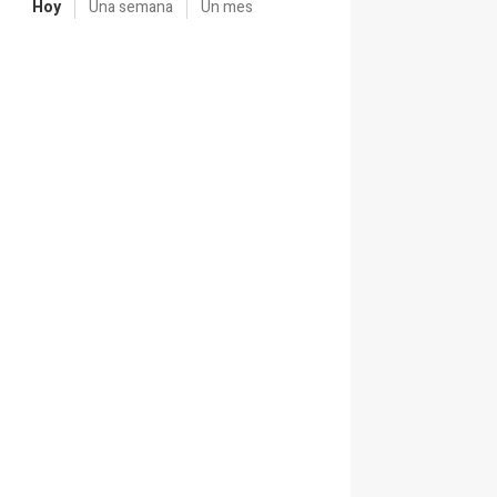
Hoy
Una semana
Un mes