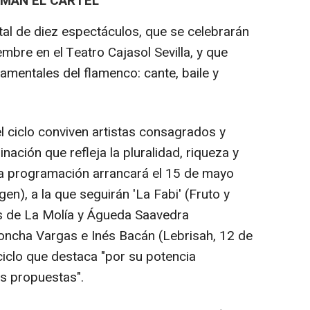
MAN EL CARTEL
otal de diez espectáculos, que se celebrarán
bre en el Teatro Cajasol Sevilla, y que
damentales del flamenco: cante, baile y
l ciclo conviven artistas consagrados y
ción que refleja la pluralidad, riqueza y
La programación arrancará el 15 de mayo
en), a la que seguirán 'La Fabi' (Fruto y
s de La Molía y Águeda Saavedra
Concha Vargas e Inés Bacán (Lebrisah, 12 de
 ciclo que destaca "por su potencia
us propuestas".