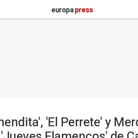
europa
press
endita', 'El Perrete' y Me
 'Jueves Flamencos' de C