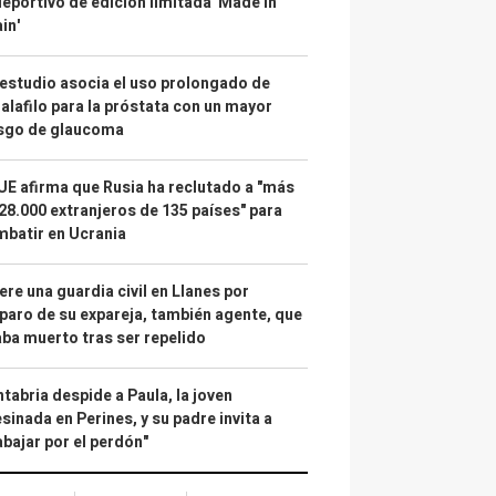
deportivo de edición limitada 'Made in
in'
estudio asocia el uso prolongado de
alafilo para la próstata con un mayor
esgo de glaucoma
UE afirma que Rusia ha reclutado a "más
28.000 extranjeros de 135 países" para
batir en Ucrania
re una guardia civil en Llanes por
paro de su expareja, también agente, que
ba muerto tras ser repelido
tabria despide a Paula, la joven
sinada en Perines, y su padre invita a
abajar por el perdón"