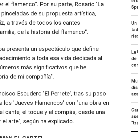
el 
r el flamenco". Por su parte, Rosario 'La
Spa
pinceladas de su propuesta artística,
íz, a través de todos los cantes
Un 
tad
milia, de la historia del flamenco".
ri
a presenta un espectáculo que define
La 
adecimiento a toda esa vida dedicada al
de 
com
 números más significativos que he
toria de mi compañía".
Mue
dis
ncisco Escudero 'El Perrete', tras su paso
aca
 a los 'Jueves Flamencos' con "una obra en
Can
el cante, el toque y el compás, desde una
ase
el arte", según ha explicado.
"tr